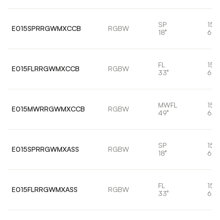
SP
15,
E015SPRRGWMXCCB
RGBW
18°
656
FL
15,
E015FLRRGWMXCCB
RGBW
33°
657
MWFL
15,
E015MWRRGWMXCCB
RGBW
49°
647
SP
15,
E015SPRRGWMXASS
RGBW
18°
656
FL
15,
E015FLRRGWMXASS
RGBW
33°
657