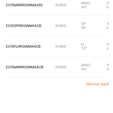
MWFL
15,
E015MWRRGWMXASS
RGBW
49°
647
SP
15,
E015SPRRGWMXACB
RGBW
18°
656
FL
15,
E015FLRRGWMXACB
RGBW
33°
657
MWFL
15,
E015MWRRGWMXACB
RGBW
49°
647
2
Mostrar más