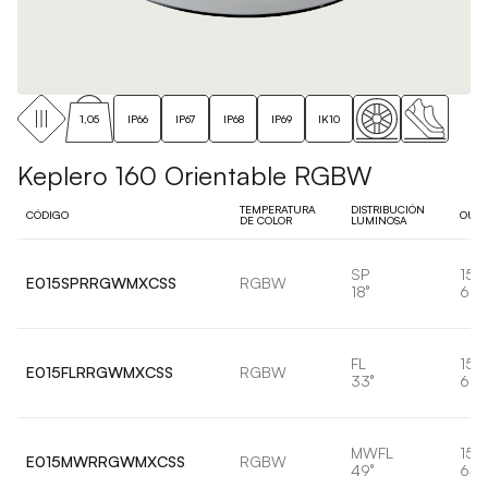
1,05
IP66
IP67
IP68
IP69
IK10
Keplero 160 Orientable RGBW
TEMPERATURA
DISTRIBUCIÓN
CÓDIGO
OUTP
DE COLOR
LUMINOSA
SP
15,
E015SPRRGWMXCSS
RGBW
18°
656
FL
15,
E015FLRRGWMXCSS
RGBW
33°
657
MWFL
15,
E015MWRRGWMXCSS
RGBW
49°
647