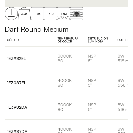
3,45
IP66
IK10
1,5M
Dart Round Medium
TEMPERATURA
DISTRIBUCIÓN
CÓDIGO
OUTPUT
DE COLOR
LUMINOSA
3000K
NSP
8W
1E3982EL
80
5°
518lm
4000K
NSP
8W
1E3987EL
80
5°
558lm
3000K
NSP
8W
1E3982DA
80
5°
518lm
4000K
NSP
8W
1E3987DA