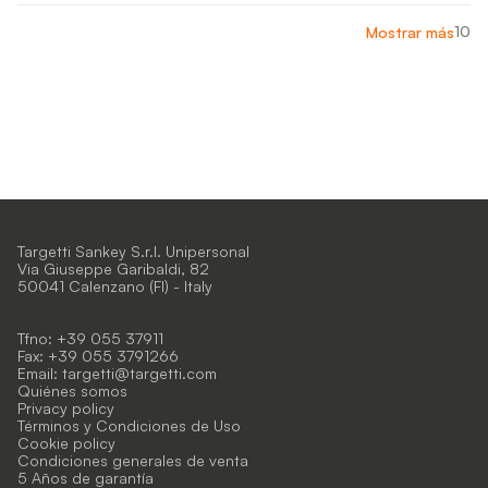
10
Mostrar más
Targetti Sankey S.r.l. Unipersonal
Via Giuseppe Garibaldi, 82
50041 Calenzano (FI) - Italy
Tfno: +39 055 37911
Fax: +39 055 3791266
Email:
targetti@targetti.com
Quiénes somos
Privacy policy
Términos y Condiciones de Uso
Cookie policy
Condiciones generales de venta
5 Años de garantía