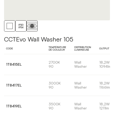
IP20
IP54
CCTEvo Wall Washer 105
TEMPÉRATURE
DISTRIBUTION
CODE
OUTPUT
DE COULEUR
LUMINEUSE
2700K
Wall
18,2W
1T8415EL
90
Washer
1094lm
3000K
Wall
18,2W
1T8417EL
90
Washer
1166lm
3500K
Wall
18,2W
1T8419EL
90
Washer
1211lm