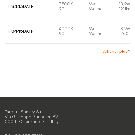
3500K
Wall
18,2W
1T8443DATR
90
Washer
1211lm
4000K
Wall
18,2W
1T8445DATR
90
Washer
1260lm
6
Afficher plus
Targetti Sankey S.r.l.
Via Giuseppe Garibaldi, 82
50041 Calenzano (FI) - Italy