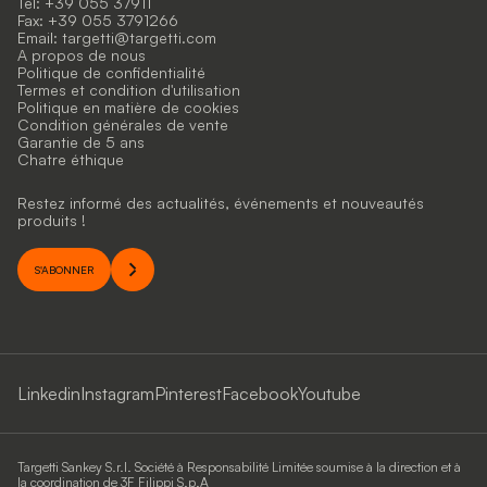
Tel: +39 055 37911
Fax: +39 055 3791266
Email:
targetti@targetti.com
A propos de nous
Politique de confidentialité
Termes et condition d'utilisation
Politique en matière de cookies
Condition générales de vente
Garantie de 5 ans
Chatre éthique
Restez informé des actualités, événements et nouveautés
produits !
S'ABONNER
Linkedin
Instagram
Pinterest
Facebook
Youtube
Targetti Sankey S.r.l. Société à Responsabilité Limitée soumise à la direction et à
la coordination de 3F Filippi S.p.A