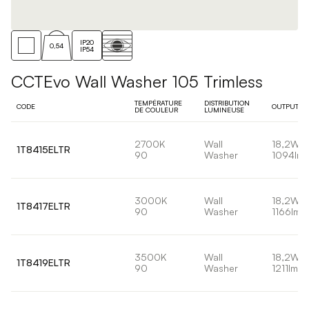
IP20
0,54
IP54
CCTEvo Wall Washer 105 Trimless
TEMPÉRATURE
DISTRIBUTION
CODE
OUTPUT
DE COULEUR
LUMINEUSE
2700K
Wall
18,2W
1T8415ELTR
90
Washer
1094lm
3000K
Wall
18,2W
1T8417ELTR
90
Washer
1166lm
3500K
Wall
18,2W
1T8419ELTR
90
Washer
1211lm