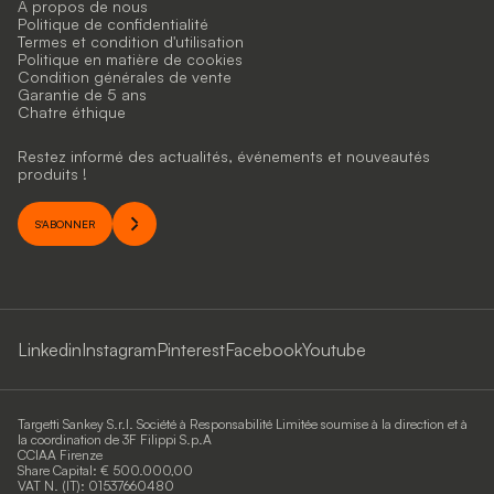
A propos de nous
Politique de confidentialité
Termes et condition d'utilisation
Politique en matière de cookies
Condition générales de vente
Garantie de 5 ans
Chatre éthique
Restez informé des actualités, événements et nouveautés
produits !
S'ABONNER
Linkedin
Instagram
Pinterest
Facebook
Youtube
Targetti Sankey S.r.l. Société à Responsabilité Limitée soumise à la direction et à
la coordination de 3F Filippi S.p.A
CCIAA Firenze
Share Capital: € 500.000,00
VAT N. (IT): 01537660480