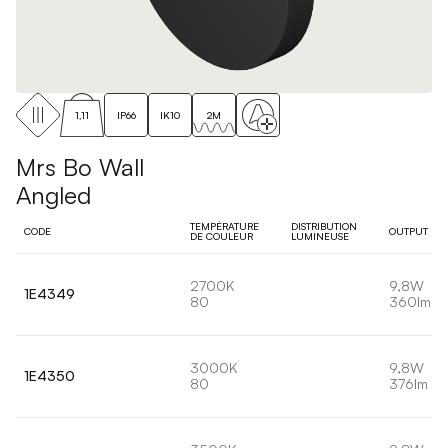
1,11
IP66
IK10
2M
Mrs Bo Wall
Angled
TEMPÉRATURE
DISTRIBUTION
CODE
OUTPUT
DE COULEUR
LUMINEUSE
2700K
9,8W
1E4349
80
360lm
3000K
9,8W
1E4350
80
376lm