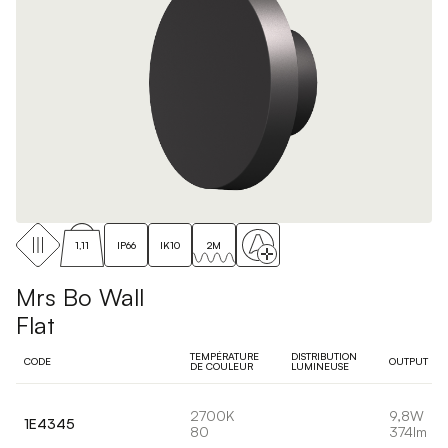
1,11
IP66
IK10
2M
Mrs Bo Wall
Flat
TEMPÉRATURE
DISTRIBUTION
CODE
OUTPUT
DE COULEUR
LUMINEUSE
2700K
9,8W
1E4345
80
374lm