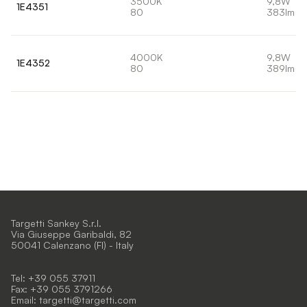
3500K
9,8W
1E4351
80
383lm
4000K
9,8W
1E4352
80
389lm
Targetti Sankey S.r.l.
Via Giuseppe Garibaldi, 82
50041 Calenzano (FI) - Italy
Tel: +39 055 37911
Fax: +39 055 3791266
Email:
targetti@targetti.com