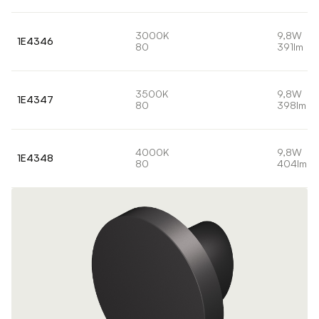
3000K
9,8W
1E4346
80
391lm
3500K
9,8W
1E4347
80
398lm
4000K
9,8W
1E4348
80
404lm