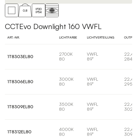
IP20
0,8
IP54
CCTEvo Downlight 160 VWFL
ART.-NR.
LICHTFARBE
LICHTVERTEILUNG
OUTPUT
2700K
VWFL
22,4
1T8303EL80
80
89°
2843l
3000K
VWFL
22,4
1T8306EL80
80
89°
2953l
3500K
VWFL
22,4
1T8309EL80
80
89°
3020
4000K
VWFL
22,4
1T8312EL80
80
89°
3090