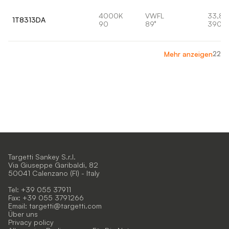
4000K
VWFL
33,8
1T8313DA
90
89°
3903
22
Mehr anzeigen
Targetti Sankey S.r.l.
Via Giuseppe Garibaldi, 82
50041 Calenzano (FI) - Italy
Tel: +39 055 37911
Fax: +39 055 3791266
Email:
targetti@targetti.com
Über uns
Privacy policy