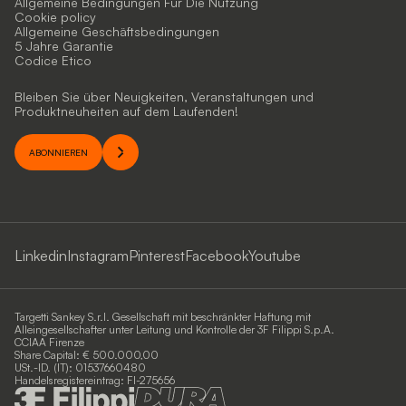
Allgemeine Bedingungen Für Die Nutzung
Cookie policy
Allgemeine Geschäftsbedingungen
5 Jahre Garantie
Codice Etico
Bleiben Sie über Neuigkeiten, Veranstaltungen und
Produktneuheiten auf dem Laufenden!
ABONNIEREN
Linkedin
Instagram
Pinterest
Facebook
Youtube
Targetti Sankey S.r.l. Gesellschaft mit beschränkter Haftung mit
Alleingesellschafter unter Leitung und Kontrolle der 3F Filippi S.p.A.
CCIAA Firenze
Share Capital: € 500.000,00
USt.-ID. (IT): 01537660480
Handelsregistereintrag: FI-275656