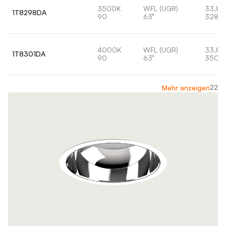
3500K
WFL (UGR)
33,8
1T8298DA
90
63°
3288l
4000K
WFL (UGR)
33,8
1T8301DA
90
63°
3502
22
Mehr anzeigen