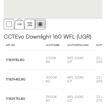
IP20
0,85
IP54
CCTEvo Downlight 160 WFL (UGR)
ART.-NR.
LICHTFARBE
LICHTVERTEILUNG
OUTPUT
2700K
WFL (UGR)
22,4
1T8291EL80
80
63°
2551l
3000K
WFL (UGR)
22,4
1T8294EL80
80
63°
2650
3500K
WFL (UGR)
22,4
1T8297EL80
80
63°
2710l