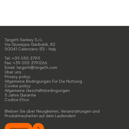
Targetti Sankey S.r.l.
Via Giuseppe Garibaldi, 82
50041 Calenzano (FI) - Italy
Tel: +39 055 37911
Fax: +39 055 3791266
Email:
targetti@targetti.com
Über uns
Privacy policy
Allgemeine Bedingungen Für Die Nutzung
Cookie policy
Allgemeine Geschäftsbedingungen
5 Jahre Garantie
Codice Etico
Bleiben Sie über Neuigkeiten, Veranstaltungen und
Produktneuheiten auf dem Laufenden!
ABONNIEREN