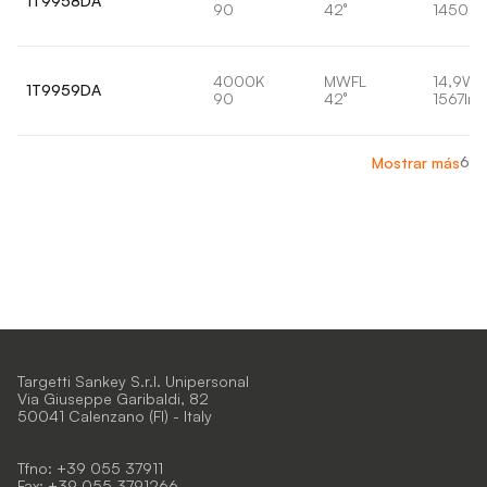
1T9958DA
90
42°
1450lm
4000K
MWFL
14,9W
1T9959DA
90
42°
1567lm
6
Mostrar más
Targetti Sankey S.r.l. Unipersonal
Via Giuseppe Garibaldi, 82
50041 Calenzano (FI) - Italy
Tfno: +39 055 37911
Fax: +39 055 3791266