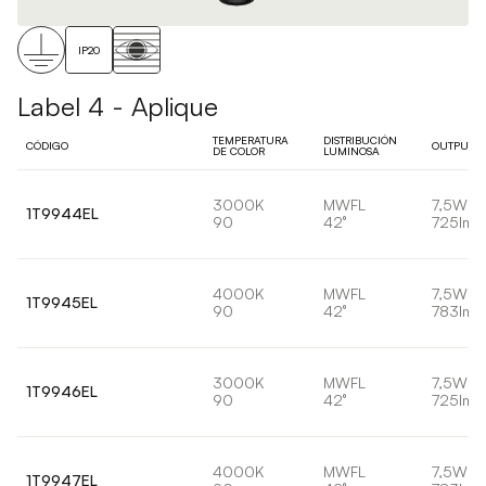
IP20
Label 4 - Aplique
TEMPERATURA
DISTRIBUCIÓN
CÓDIGO
OUTPUT
DE COLOR
LUMINOSA
3000K
MWFL
7,5W
1T9944EL
90
42°
725lm
4000K
MWFL
7,5W
1T9945EL
90
42°
783lm
3000K
MWFL
7,5W
1T9946EL
90
42°
725lm
4000K
MWFL
7,5W
1T9947EL