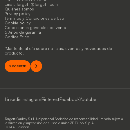
Email:
targetti@targetti.com
Quiénes somos
Privacy policy
Términos y Condiciones de Uso
Cookie policy
Condiciones generales de venta
5 Años de garantía
Codice Etico
¡Mantente al día sobre noticias, eventos y novedades de
producto!
SUSCRÍBETE
Linkedin
Instagram
Pinterest
Facebook
Youtube
Targetti Sankey S.r.l. Unipersonal Sociedad de responsabilidad limitada sujeta a
la dirección y supervisión de su socio único 3F Filippi S.p.A.
CCIAA Florencia